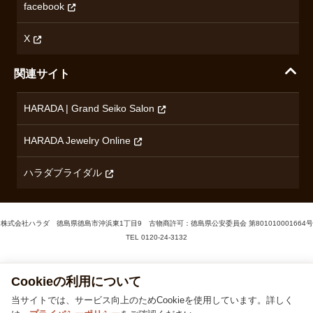
無断転載・商用利用について
facebook
ロンジン
コンテンツ制作ポリシーおよび生成AIの利用指針
チューダー
X
ノルケイン
関連サイト
ブランド一覧を見る
HARADA | Grand Seiko Salon
HARADA Jewelry Online
ハラダブライダル
株式会社ハラダ 徳島県徳島市沖浜東1丁目9 古物商許可：徳島県公安委員会 第801010001664号
TEL
0120-24-3132
Cookieの利用について
© 1929‐2026 Harada
当サイトでは、サービス向上のためCookieを使用しています。詳しく
は、
プライバシーポリシー
をご確認ください。