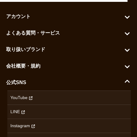
アカウント
マイアカウント
よくある質問・サービス
カートを見る
お問い合わせ
お気に入りを見る
取り扱いブランド
よくある質問
グランドセイコー
ご利用ガイド
会社概要・規約
シチズン
支払い方法について
ハラダコーポレートサイト
セイコー
公式SNS
配送・送料について
会社概要
カシオ
返品について
沿革
YouTube
ミナセ
ハラダの保証とアフターサービス
アクセス情報
オリエントスター
LINE
特定商取引法に基づく表記
オメガ
Instagram
プライバシーポリシー
ショパール