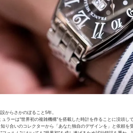
設からさかのぼること5年。
ミュラーは”世界初の複雑機構”を搭載した時計を作ることに没頭し
、知り合いのコレクターから「あなた独自のデザインを」と依頼を
”フォルム”においても”世界初”を成し遂げるため試行錯誤を重ね