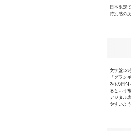
日本限定で
特別感の
文字盤12
「グランギ
2桁の日
るという
デジタル
やすいよ