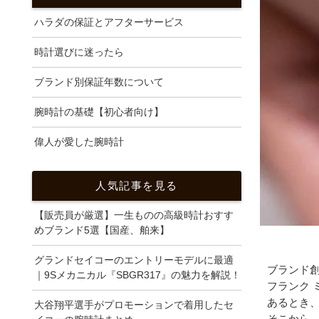
ハラダの保証とアフターサービス
時計選びに迷ったら
ブランド別保証年数について
腕時計の基礎【初心者向け】
偉人が愛した腕時計
人気記事を見る
【販売員が厳選】一生ものの高級時計おすす
めブランド5選【国産、舶来】
グランドセイコーのエントリーモデルに最適
ブランド創
｜9Sメカニカル『SBGR317』の魅力を解説！
フランク 
あるとき
大谷翔平選手がプロモーションで着用したセ
そこから、