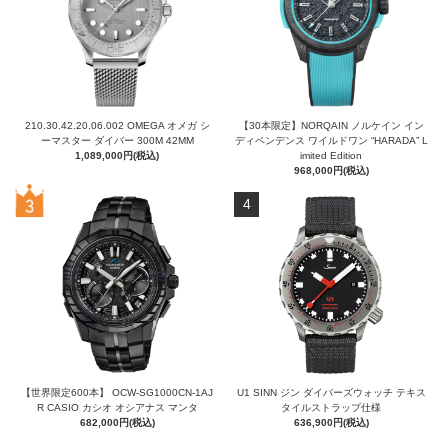
210.30.42.20.06.002 OMEGA オメガ シ
【30本限定】NORQAIN ノルケイン イン
ーマスター ダイバー 300M 42MM
ディペンデンス ワイルドワン “HARADA” L
1,089,000円(税込)
imited Edition
968,000円(税込)
4
【世界限定600本】 OCW-SG1000CN-1AJ
U1 SINN ジン ダイバーズウォッチ テキス
R CASIO カシオ オシアナス マンタ
タイルストラップ仕様
682,000円(税込)
636,900円(税込)