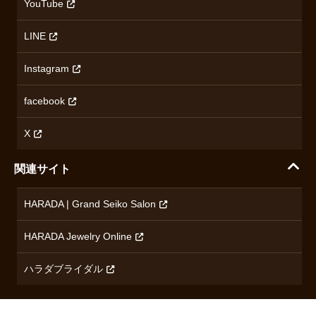
沿革
YouTube
ミナセ
ハラダの保証とアフターサービス
アクセス情報
オリエントスター
LINE
特定商取引法に基づく表記
オメガ
Instagram
プライバシーポリシー
ショパール
無断転載・商用利用について
facebook
ロンジン
コンテンツ制作ポリシーおよび生成AIの利用指針
チューダー
X
ノルケイン
関連サイト
ブランド一覧を見る
HARADA | Grand Seiko Salon
HARADA Jewelry Online
ハラダブライダル