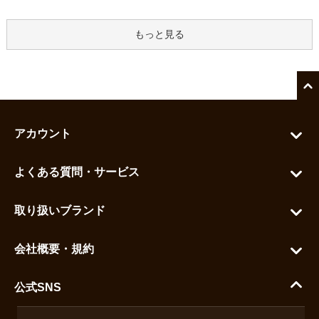
もっと見る
アカウント
マイアカウント
よくある質問・サービス
カートを見る
お問い合わせ
お気に入りを見る
取り扱いブランド
よくある質問
グランドセイコー
ご利用ガイド
会社概要・規約
シチズン
支払い方法について
ハラダコーポレートサイト
セイコー
公式SNS
配送・送料について
会社概要
カシオ
返品について