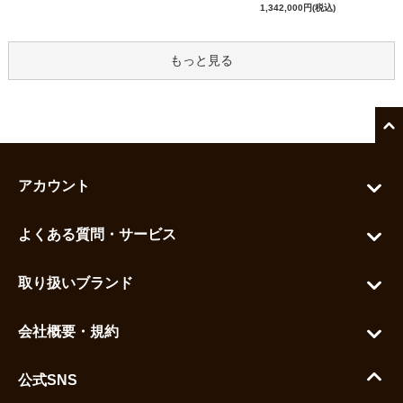
1,342,000円(税込)
もっと見る
アカウント
マイアカウント
よくある質問・サービス
カートを見る
お問い合わせ
お気に入りを見る
取り扱いブランド
よくある質問
グランドセイコー
ご利用ガイド
会社概要・規約
シチズン
支払い方法について
ハラダコーポレートサイト
セイコー
公式SNS
配送・送料について
会社概要