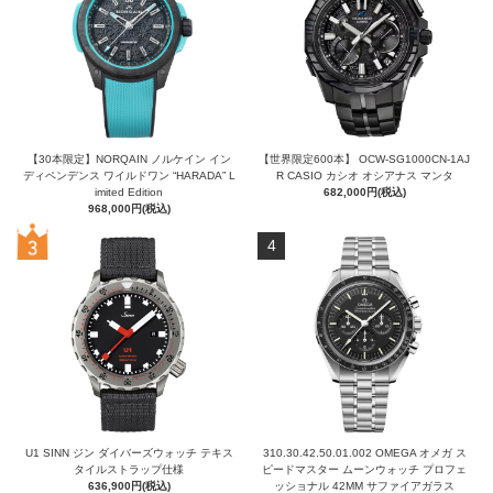
【30本限定】NORQAIN ノルケイン イン
【世界限定600本】 OCW-SG1000CN-1AJ
ディペンデンス ワイルドワン “HARADA” L
R CASIO カシオ オシアナス マンタ
imited Edition
682,000円(税込)
968,000円(税込)
4
U1 SINN ジン ダイバーズウォッチ テキス
310.30.42.50.01.002 OMEGA オメガ ス
タイルストラップ仕様
ピードマスター ムーンウォッチ プロフェ
636,900円(税込)
ッショナル 42MM サファイアガラス