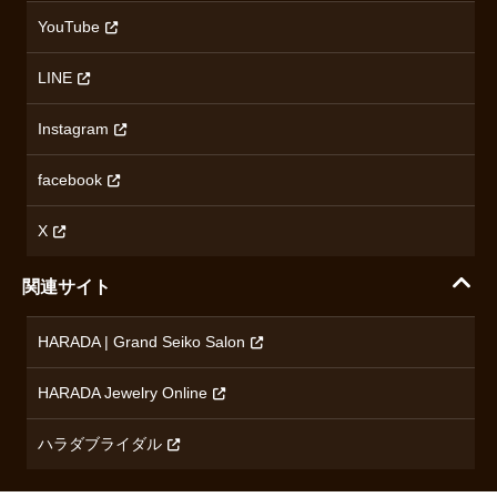
カシオ
返品について
沿革
YouTube
ミナセ
ハラダの保証とアフターサービス
アクセス情報
オリエントスター
LINE
特定商取引法に基づく表記
オメガ
Instagram
プライバシーポリシー
ショパール
無断転載・商用利用について
facebook
ロンジン
コンテンツ制作ポリシーおよび生成AIの利用指針
チューダー
X
ノルケイン
関連サイト
ブランド一覧を見る
HARADA | Grand Seiko Salon
HARADA Jewelry Online
ハラダブライダル