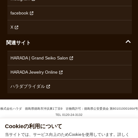
プライバシーポリシー
ショパール
無断転載・商用利用について
facebook
ロンジン
コンテンツ制作ポリシーおよび生成AIの利用指針
チューダー
X
ノルケイン
関連サイト
ブランド一覧を見る
HARADA | Grand Seiko Salon
HARADA Jewelry Online
ハラダブライダル
株式会社ハラダ 徳島県徳島市沖浜東1丁目9 古物商許可：徳島県公安委員会 第801010001664号
TEL
0120-24-3132
Cookieの利用について
© 1929‐2026 Harada
当サイトでは、サービス向上のためCookieを使用しています。詳しく