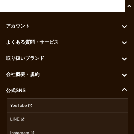
アカウント
マイアカウント
よくある質問・サービス
カートを見る
お問い合わせ
お気に入りを見る
取り扱いブランド
よくある質問
グランドセイコー
ご利用ガイド
会社概要・規約
シチズン
支払い方法について
ハラダコーポレートサイト
セイコー
公式SNS
配送・送料について
会社概要
カシオ
返品について
沿革
YouTube
ミナセ
ハラダの保証とアフターサービス
アクセス情報
オリエントスター
LINE
特定商取引法に基づく表記
オメガ
Instagram