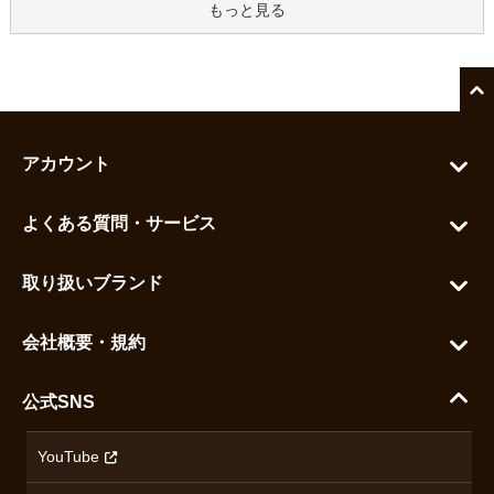
もっと見る
アカウント
マイアカウント
よくある質問・サービス
カートを見る
お問い合わせ
お気に入りを見る
取り扱いブランド
よくある質問
グランドセイコー
ご利用ガイド
会社概要・規約
シチズン
支払い方法について
ハラダコーポレートサイト
セイコー
公式SNS
配送・送料について
会社概要
カシオ
返品について
沿革
YouTube
ミナセ
ハラダの保証とアフターサービス
アクセス情報