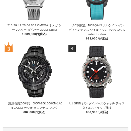
210.30.42.20.06.002 OMEGA オメガ シ
【30本限定】NORQAIN ノルケイン イン
ーマスター ダイバー 300M 42MM
ディペンデンス ワイルドワン “HARADA” L
1,089,000円(税込)
imited Edition
968,000円(税込)
4
【世界限定600本】 OCW-SG1000CN-1AJ
U1 SINN ジン ダイバーズウォッチ テキス
R CASIO カシオ オシアナス マンタ
タイルストラップ仕様
682,000円(税込)
636,900円(税込)