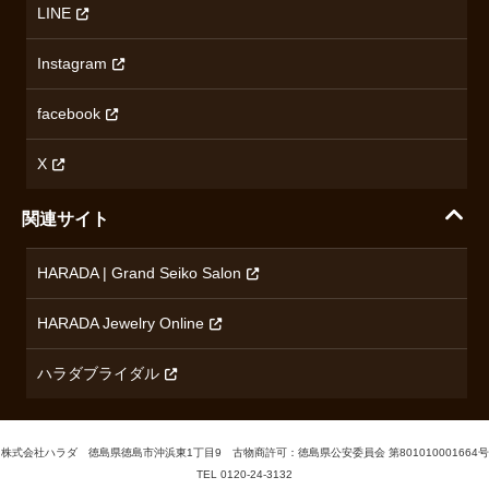
オリエントスター
LINE
特定商取引法に基づく表記
オメガ
Instagram
プライバシーポリシー
ショパール
無断転載・商用利用について
facebook
ロンジン
コンテンツ制作ポリシーおよび生成AIの利用指針
チューダー
X
ノルケイン
関連サイト
ブランド一覧を見る
HARADA | Grand Seiko Salon
HARADA Jewelry Online
ハラダブライダル
株式会社ハラダ 徳島県徳島市沖浜東1丁目9 古物商許可：徳島県公安委員会 第801010001664号
TEL
0120-24-3132