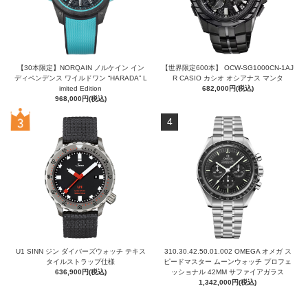
【30本限定】NORQAIN ノルケイン イン
【世界限定600本】 OCW-SG1000CN-1AJ
ディペンデンス ワイルドワン “HARADA” L
R CASIO カシオ オシアナス マンタ
imited Edition
682,000円(税込)
968,000円(税込)
4
U1 SINN ジン ダイバーズウォッチ テキス
310.30.42.50.01.002 OMEGA オメガ ス
タイルストラップ仕様
ピードマスター ムーンウォッチ プロフェ
636,900円(税込)
ッショナル 42MM サファイアガラス
1,342,000円(税込)