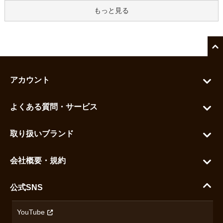
もっと見る
アカウント
マイアカウント
よくある質問・サービス
カートを見る
お問い合わせ
お気に入りを見る
取り扱いブランド
よくある質問
グランドセイコー
ご利用ガイド
会社概要・規約
シチズン
支払い方法について
ハラダコーポレートサイト
セイコー
公式SNS
配送・送料について
会社概要
カシオ
返品について
沿革
YouTube
ミナセ