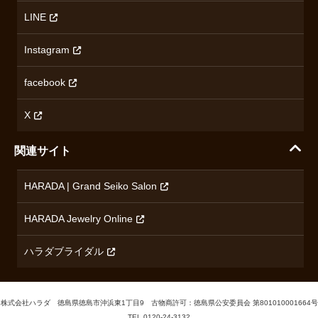
ハラダの保証とアフターサービス
アクセス情報
オリエントスター
LINE
特定商取引法に基づく表記
オメガ
Instagram
プライバシーポリシー
ショパール
無断転載・商用利用について
facebook
ロンジン
コンテンツ制作ポリシーおよび生成AIの利用指針
チューダー
X
ノルケイン
関連サイト
ブランド一覧を見る
HARADA | Grand Seiko Salon
HARADA Jewelry Online
ハラダブライダル
株式会社ハラダ 徳島県徳島市沖浜東1丁目9 古物商許可：徳島県公安委員会 第801010001664号
TEL
0120-24-3132