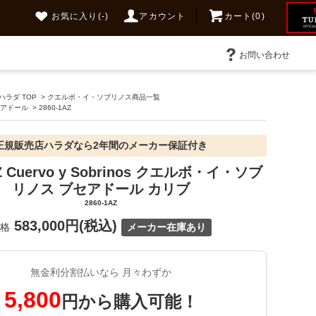
お気に入り
(-)
アカウント
カート(0)
お問い合わせ
ラダ TOP
>
クエルボ・イ・ソブリノス商品一覧
ブセアドール
>
2860-1AZ
正規販売店ハラダなら2年間のメーカー保証付き
AZ Cuervo y Sobrinos クエルボ・イ・ソブ
リノス ブセアドール カリブ
2860-1AZ
583,000円(税込)
価格
メーカー在庫あり
無金利分割払いなら 月々わずか
5,800
円から購入可能！