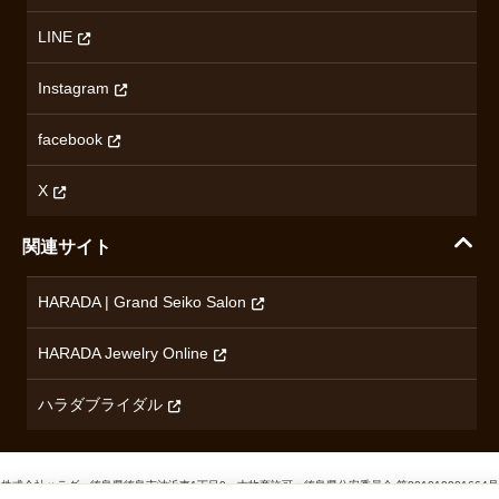
ハラダの保証とアフターサービス
アクセス情報
オリエントスター
LINE
特定商取引法に基づく表記
オメガ
Instagram
プライバシーポリシー
ショパール
無断転載・商用利用について
facebook
ロンジン
コンテンツ制作ポリシーおよび生成AIの利用指針
チューダー
X
ノルケイン
関連サイト
ブランド一覧を見る
HARADA | Grand Seiko Salon
HARADA Jewelry Online
ハラダブライダル
Cookieの利用について
当サイトでは、サービス向上のためCookieを使用しています。詳しく
は、
プライバシーポリシー
をご確認ください。
株式会社ハラダ 徳島県徳島市沖浜東1丁目9 古物商許可：徳島県公安委員会 第801010001664号