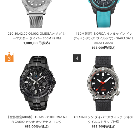
210.30.42.20.06.002 OMEGA オメガ シ
【30本限定】NORQAIN ノルケイン イン
ーマスター ダイバー 300M 42MM
ディペンデンス ワイルドワン “HARADA” L
1,089,000円(税込)
imited Edition
968,000円(税込)
4
【世界限定600本】 OCW-SG1000CN-1AJ
U1 SINN ジン ダイバーズウォッチ テキス
R CASIO カシオ オシアナス マンタ
タイルストラップ仕様
682,000円(税込)
636,900円(税込)