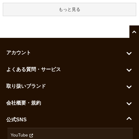
もっと見る
アカウント
マイアカウント
よくある質問・サービス
カートを見る
お問い合わせ
お気に入りを見る
取り扱いブランド
よくある質問
グランドセイコー
ご利用ガイド
会社概要・規約
シチズン
支払い方法について
ハラダコーポレートサイト
セイコー
公式SNS
配送・送料について
会社概要
カシオ
返品について
沿革
YouTube
ミナセ