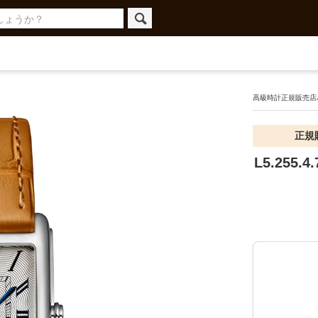
高級時計正規販売店ハ
正規
L5.255