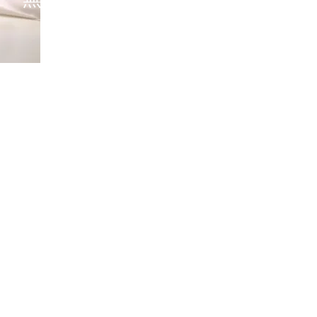
プサービスとは、専用ウェブサイトでお申し込みいただくだけで、お
包材のお届け、時計のお引き取りを行うサービスです。メンテナンス
指定の場所へ時計をお届けいたします。
ウェブのマイページでご確認いただけます。全国の正規カスタマーサ
い方、お時間のない方でも安心して、アフターサービスをご利用い
詳しくはお問合せください。