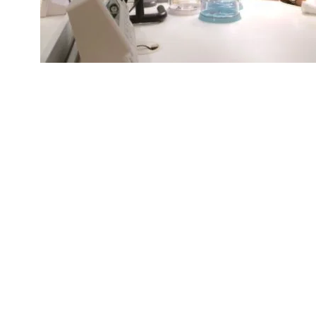
ピックアッ
場所への梱
進捗状況は
来店が難し