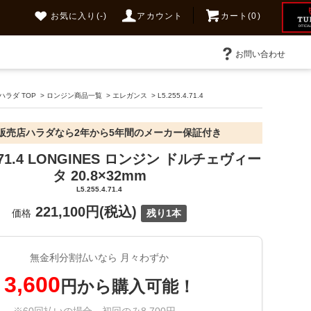
お気に入り
(-)
アカウント
カート(0)
お問い合わせ
ラダ TOP
>
ロンジン商品一覧
>
エレガンス
>
L5.255.4.71.4
販売店ハラダなら2年から5年間のメーカー保証付き
.4.71.4 LONGINES ロンジン ドルチェヴィー
タ 20.8×32mm
L5.255.4.71.4
221,100円(税込)
価格
残り1本
無金利分割払いなら 月々わずか
3,600
円から購入可能！