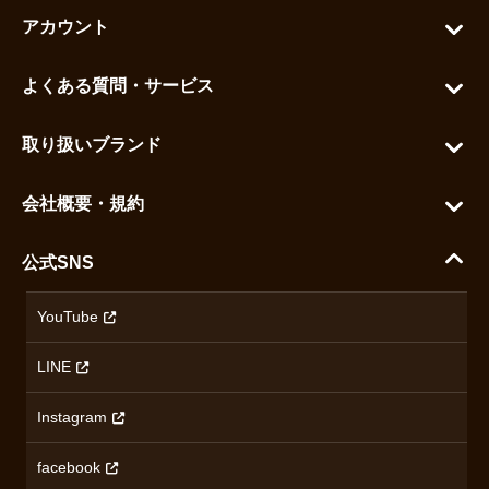
アカウント
マイアカウント
よくある質問・サービス
カートを見る
お問い合わせ
お気に入りを見る
取り扱いブランド
よくある質問
グランドセイコー
ご利用ガイド
会社概要・規約
シチズン
支払い方法について
ハラダコーポレートサイト
セイコー
公式SNS
配送・送料について
会社概要
カシオ
返品について
沿革
YouTube
ミナセ
ハラダの保証とアフターサービス
アクセス情報
オリエントスター
LINE
特定商取引法に基づく表記
オメガ
Instagram
プライバシーポリシー
ショパール
無断転載・商用利用について
facebook
ロンジン