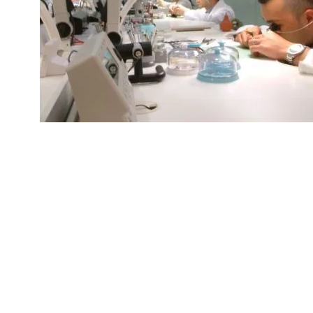
ピックアッ
場所への梱
進捗状況は
来店が難し