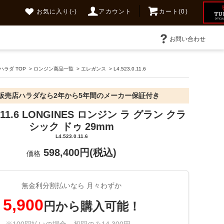
お気に入り
(-)
アカウント
カート(0)
お問い合わせ
ラダ TOP
>
ロンジン商品一覧
>
エレガンス
>
L4.523.0.11.6
販売店ハラダなら2年から5年間のメーカー保証付き
.0.11.6 LONGINES ロンジン ラ グラン クラ
シック ドゥ 29mm
L4.523.0.11.6
598,400円(税込)
価格
無金利分割払いなら 月々わずか
5,900
円から購入可能！