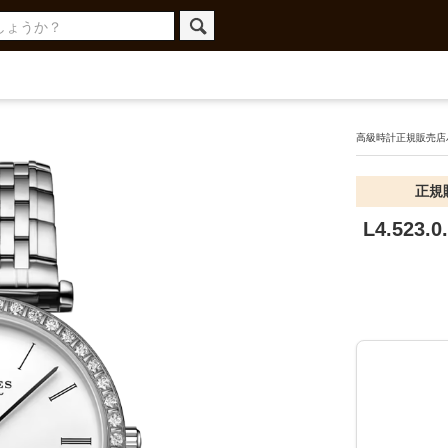
高級時計正規販売店ハ
正規
L4.523