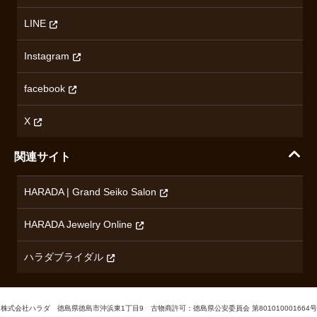
ハラダの保証とアフターサービス
アクセス情報
オリエントスター
LINE
特定商取引法に基づく表記
オメガ
Instagram
プライバシーポリシー
ショパール
無断転載・商用利用について
facebook
ロンジン
コンテンツ制作ポリシーおよび生成AIの利用指針
チューダー
X
ノルケイン
関連サイト
ブランド一覧を見る
HARADA | Grand Seiko Salon
HARADA Jewelry Online
ハラダブライダル
株式会社ハラダ 徳島県徳島市沖浜東1丁目9 古物商許可：徳島県公安委員会 第801010001664号