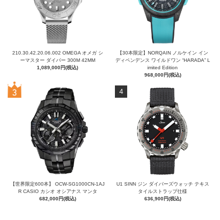
210.30.42.20.06.002 OMEGA オメガ シ
【30本限定】NORQAIN ノルケイン イン
ーマスター ダイバー 300M 42MM
ディペンデンス ワイルドワン “HARADA” L
1,089,000円(税込)
imited Edition
968,000円(税込)
4
【世界限定600本】 OCW-SG1000CN-1AJ
U1 SINN ジン ダイバーズウォッチ テキス
R CASIO カシオ オシアナス マンタ
タイルストラップ仕様
682,000円(税込)
636,900円(税込)