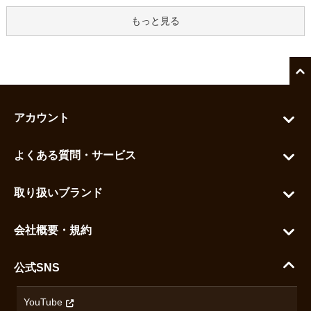
もっと見る
アカウント
マイアカウント
よくある質問・サービス
カートを見る
お問い合わせ
お気に入りを見る
取り扱いブランド
よくある質問
グランドセイコー
ご利用ガイド
会社概要・規約
シチズン
支払い方法について
ハラダコーポレートサイト
セイコー
公式SNS
配送・送料について
会社概要
カシオ
返品について
沿革
YouTube
ミナセ