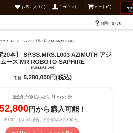
お気に入り
(-)
アカウント
カート(0)
お問い合わせ
ラダ TOP
>
アジムース商品一覧
>
SP.SS.MRS.L003
0本】 SP.SS.MRS.L003 AZIMUTH アジ
ムース MR ROBOTO SAPHIRE
SP.SS.MRS.L003
5,280,000円(税込)
価格
無金利分割払いなら 月々わずか
52,800
円から購入可能！
※100回払いの場合。初回のみ52,800円。