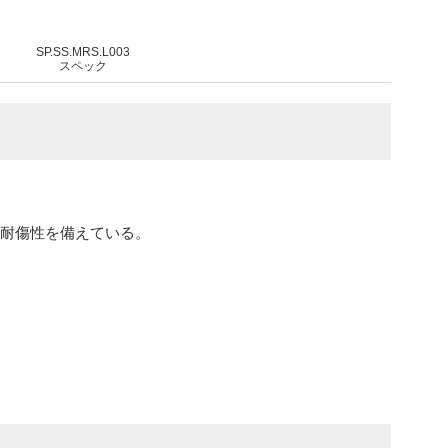
SP.SS.MRS.L003
スペック
と耐傷性を備えている。