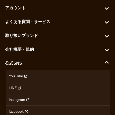
アカウント
マイアカウント
よくある質問・サービス
カートを見る
お問い合わせ
お気に入りを見る
取り扱いブランド
よくある質問
グランドセイコー
ご利用ガイド
会社概要・規約
シチズン
支払い方法について
ハラダコーポレートサイト
セイコー
公式SNS
配送・送料について
会社概要
カシオ
返品について
沿革
YouTube
ミナセ
ハラダの保証とアフターサービス
アクセス情報
オリエントスター
LINE
特定商取引法に基づく表記
オメガ
Instagram
プライバシーポリシー
ショパール
無断転載・商用利用について
facebook
ロンジン