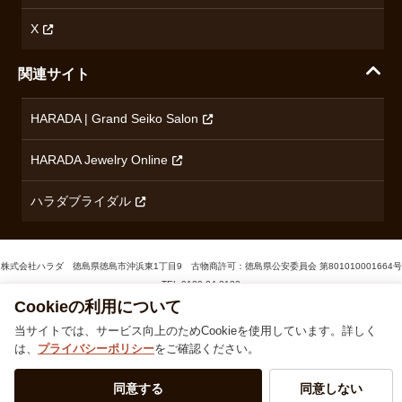
コンテンツ制作ポリシーおよび生成AIの利用指針
チューダー
X
ノルケイン
関連サイト
ブランド一覧を見る
HARADA | Grand Seiko Salon
HARADA Jewelry Online
ハラダブライダル
株式会社ハラダ 徳島県徳島市沖浜東1丁目9 古物商許可：徳島県公安委員会 第801010001664号
TEL
0120-24-3132
Cookieの利用について
© 1929‐2026 Harada
当サイトでは、サービス向上のためCookieを使用しています。詳しく
は、
プライバシーポリシー
をご確認ください。
同意する
同意しない