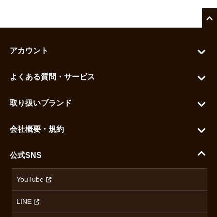
アカウント
マイアカウント
よくある質問・サービス
カートを見る
お問い合わせ
お気に入りを見る
取り扱いブランド
よくある質問
グランドセイコー
ご利用ガイド
会社概要・規約
シチズン
支払い方法について
ハラダコーポレートサイト
セイコー
公式SNS
配送・送料について
会社概要
カシオ
返品について
沿革
YouTube
ミナセ
ハラダの保証とアフターサービス
アクセス情報
オリエントスター
LINE
特定商取引法に基づく表記
オメガ