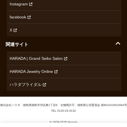
Instagram
プライバシーポリシー
ショパール
無断転載・商用利用について
facebook
ロンジン
コンテンツ制作ポリシーおよび生成AIの利用指針
チューダー
X
ノルケイン
関連サイト
ブランド一覧を見る
HARADA | Grand Seiko Salon
HARADA Jewelry Online
ハラダブライダル
株式会社ハラダ 徳島県徳島市沖浜東1丁目9 古物商許可：徳島県公安委員会 第801010001664号
TEL
0120-24-3132
Cookieの利用について
© 1929‐2026 Harada
当サイトでは、サービス向上のためCookieを使用しています。詳しく