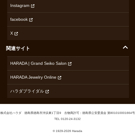
オメガ
Instagram
プライバシーポリシー
ショパール
無断転載・商用利用について
facebook
ロンジン
コンテンツ制作ポリシーおよび生成AIの利用指針
チューダー
X
ノルケイン
関連サイト
ブランド一覧を見る
HARADA | Grand Seiko Salon
HARADA Jewelry Online
ハラダブライダル
株式会社ハラダ 徳島県徳島市沖浜東1丁目9 古物商許可：徳島県公安委員会 第801010001664号
TEL
0120-24-3132
Cookieの利用について
© 1929‐2026 Harada