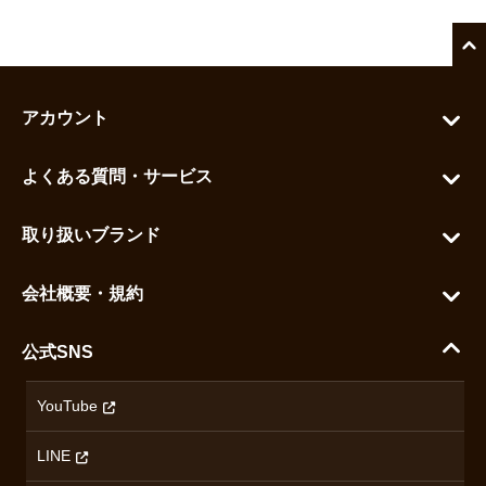
アカウント
マイアカウント
よくある質問・サービス
カートを見る
お問い合わせ
お気に入りを見る
取り扱いブランド
よくある質問
グランドセイコー
ご利用ガイド
会社概要・規約
シチズン
支払い方法について
ハラダコーポレートサイト
セイコー
公式SNS
配送・送料について
会社概要
カシオ
返品について
沿革
YouTube
ミナセ
ハラダの保証とアフターサービス
アクセス情報
オリエントスター
LINE
特定商取引法に基づく表記