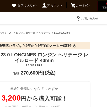
お気に入り
(-)
アカウント
カート(0)
お問い合わせ
ラダ TOP
>
ロンジン商品一覧
>
ヘリテージ
>
L2.803.4.23.0
販売店ハラダなら2年から5年間のメーカー保証付き
.4.23.0 LONGINES ロンジン ヘリテージ レ
イルロード 40mm
L2.803.4.23.0
270,600円(税込)
価格
無金利分割払いなら 月々わずか
3,200
円から購入可能！