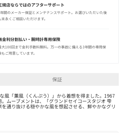
正規店ならではのアフターサポート
5年間のメーカー保証とメンテナンスサポート。お選びいただいた後
も末永くご相談いただけます。
無金利分割払い・腕時計専用保険
最大100回まで金利手数料無料。万一の事故に備える3年間の専用保
険もご用意しています。
保証
風「薫風（くんぷう）」から着想を得ました。1967
用。ムーブメントは、「グランドセイコースタジオ 雫
草原を通り抜ける穏やかな風を想起させる、鮮やかなグリ