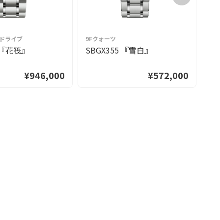
グドライブ
9Fクォーツ
9
3 『花筏』
SBGX355 『雪白』
S
¥946,000
¥572,000