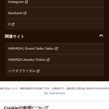
Instagram
プライバシーポリシー
ショパール
無断転載・商用利用について
facebook
ロンジン
コンテンツ制作ポリシーおよび生成AIの利用指針
チューダー
X
ノルケイン
関連サイト
ブランド一覧を見る
HARADA | Grand Seiko Salon
HARADA Jewelry Online
ハラダブライダル
株式会社ハラダ 徳島県徳島市沖浜東1丁目9 古物商許可：徳島県公安委員会 第801010001664号
TEL
0120-24-3132
Cookieの利用について
© 1929‐2026 Harada
当サイトでは、サービス向上のためCookieを使用しています。詳しく