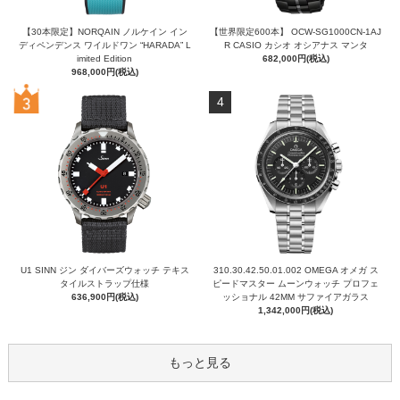
【30本限定】NORQAIN ノルケイン イン
【世界限定600本】 OCW-SG1000CN-1AJ
ディペンデンス ワイルドワン “HARADA” L
R CASIO カシオ オシアナス マンタ
imited Edition
682,000円(税込)
968,000円(税込)
4
U1 SINN ジン ダイバーズウォッチ テキス
310.30.42.50.01.002 OMEGA オメガ ス
タイルストラップ仕様
ピードマスター ムーンウォッチ プロフェ
636,900円(税込)
ッショナル 42MM サファイアガラス
1,342,000円(税込)
もっと見る