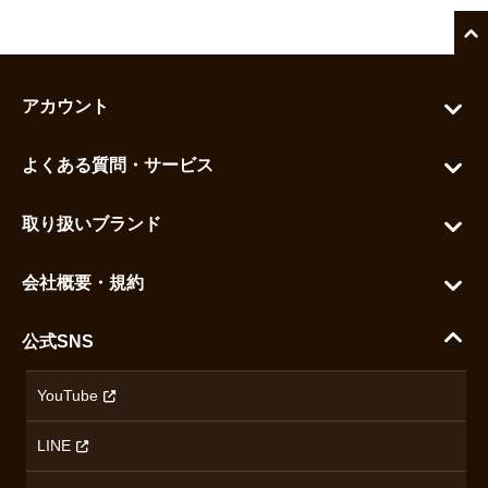
アカウント
マイアカウント
よくある質問・サービス
カートを見る
お問い合わせ
お気に入りを見る
取り扱いブランド
よくある質問
グランドセイコー
ご利用ガイド
会社概要・規約
シチズン
支払い方法について
ハラダコーポレートサイト
セイコー
公式SNS
配送・送料について
会社概要
カシオ
返品について
沿革
YouTube
ミナセ
ハラダの保証とアフターサービス
アクセス情報
オリエントスター
LINE
特定商取引法に基づく表記
オメガ