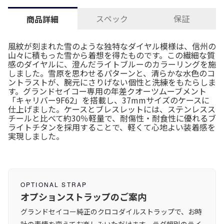
スペック
保証
商品詳細
風紋が刻まれた雪のような独特なダイヤル模様は、信州の
山々に積もった雪から着想を得たものです。この繊細な質
感のダイヤルに、澄んだライトブルーのカラーリングを施
しました。雪原を思わせるパターンと、清らかな水色のコ
ントラストが、腕元にさりげない個性と洗練をもたらしま
す。グランドセイコー専用の年差クオーツムーブメント
「キャリバー9F62」を搭載し、37mmサイズのケースに
仕上げました。ケースとブレスレットには、ステンレスス
チールと比べて約30％軽量で、耐傷性・耐食性に優れるブ
ライトチタンを採用することで、軽くて心地よい装着感を
実現しました。
OPTIONAL STRAP
オプションストラップのご案内
グランドセイコー純正のクロコダイルストラップで、お時
計の表情を変えてお楽しみいただけます。ラグ幅別のライ