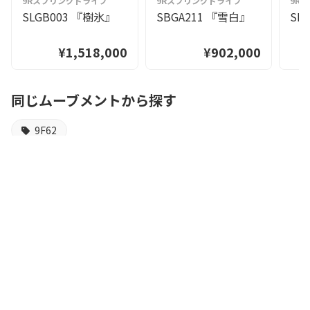
9Rスプリングドライブ
9Rスプリングドライブ
9R
SLGB003 『樹氷』
SBGA211 『雪白』
SL
¥1,518,000
¥902,000
同じムーブメントから探す
9F62
高級腕時計 正規販売店
HARADAオンラインショップ
HARADAオンラインショップでは、ほかにも多彩な本格時計ブラ
ンドを取り揃えております。
ぜひあわせてご覧ください。