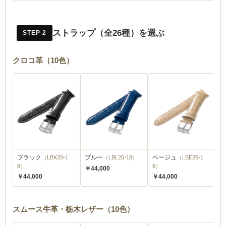
ストラップ（全26種）を選ぶ
STEP 2
クロコ革（10色）
ブラック
（LBK20-1
ブルー
（LBL20-18）
ベージュ
（LBE20-1
ダ
8）
8）
2
￥44,000
￥44,000
￥44,000
￥
スムース牛革・栃木レザー（10色）