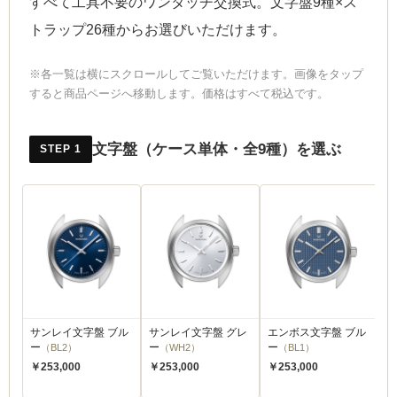
すべて工具不要のワンタッチ交換式。文字盤9種×ス
トラップ26種からお選びいただけます。
※各一覧は横にスクロールしてご覧いただけます。画像をタップ
すると商品ページへ移動します。価格はすべて税込です。
文字盤（ケース単体・全9種）を選ぶ
STEP 1
サンレイ文字盤 ブル
サンレイ文字盤 グレ
エンボス文字盤 ブル
エ
ー
（BL2）
ー
（WH2）
ー
（BL1）
ジ
￥253,000
￥253,000
￥253,000
￥