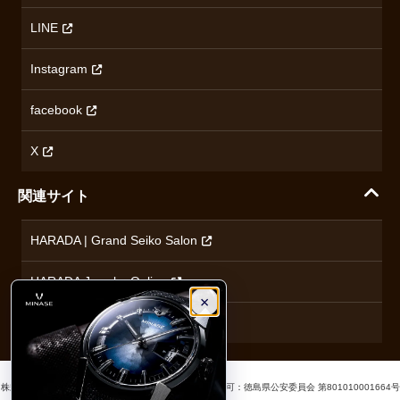
ハラダの保証とアフターサービス
アクセス情報
オリエントスター
LINE
特定商取引法に基づく表記
オメガ
Instagram
プライバシーポリシー
ショパール
無断転載・商用利用について
facebook
ロンジン
コンテンツ制作ポリシーおよび生成AIの利用指針
チューダー
X
ノルケイン
関連サイト
ブランド一覧を見る
HARADA | Grand Seiko Salon
HARADA Jewelry Online
×
ハラダブライダル
株式会社ハラダ 徳島県徳島市沖浜東1丁目9 古物商許可：徳島県公安委員会 第801010001664号