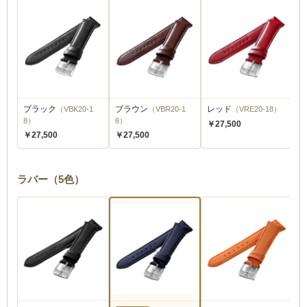
ブラック
（VBK20-1
ブラウン
（VBR20-1
レッド
（VRE20-18）
エ
8）
8）
￥27,500
￥
￥27,500
￥27,500
ラバー（5色）