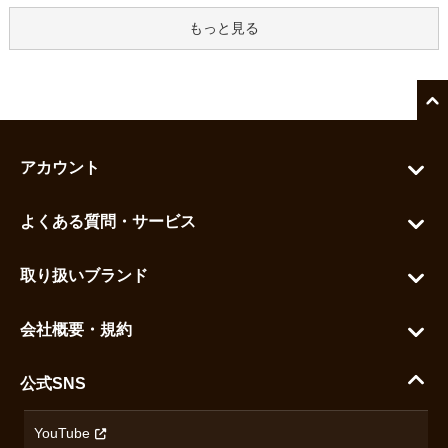
もっと見る
アカウント
マイアカウント
よくある質問・サービス
カートを見る
お問い合わせ
お気に入りを見る
取り扱いブランド
よくある質問
グランドセイコー
ご利用ガイド
会社概要・規約
シチズン
支払い方法について
ハラダコーポレートサイト
セイコー
公式SNS
配送・送料について
会社概要
カシオ
返品について
沿革
YouTube
ミナセ