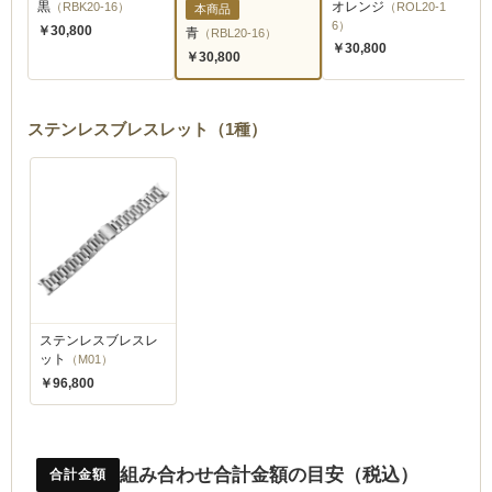
黒
（RBK20-16）
オレンジ
（ROL20-1
白
本商品
6）
￥30,800
￥
青
（RBL20-16）
￥30,800
￥30,800
ステンレスブレスレット（1種）
ステンレスブレスレ
ット
（M01）
￥96,800
組み合わせ合計金額の目安（税込）
合計金額