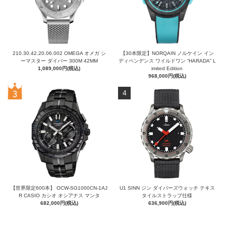
210.30.42.20.06.002 OMEGA オメガ シ
【30本限定】NORQAIN ノルケイン イン
ーマスター ダイバー 300M 42MM
ディペンデンス ワイルドワン “HARADA” L
1,089,000円(税込)
imited Edition
968,000円(税込)
4
【世界限定600本】 OCW-SG1000CN-1AJ
U1 SINN ジン ダイバーズウォッチ テキス
R CASIO カシオ オシアナス マンタ
タイルストラップ仕様
682,000円(税込)
636,900円(税込)