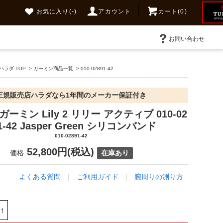
お気に入り
(-)
アカウント
カート(0)
お問い合わせ
ラダ TOP
>
ガーミン商品一覧
>
010-02891-42
正規販売店ハラダなら1年間のメーカー保証付き
 ガーミン Lily 2 リリー アクティブ 010-02
1-42 Jasper Green シリコンバンド
010-02891-42
52,800円(税込)
価格
在庫あり
よくある質問
|
ご利用ガイド
|
腕周りの測り方