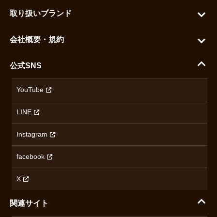
お問い合わせ
お気に入りを見る
取り扱いブランド
よくある質問
グランドセイコー
ご利用ガイド
会社概要・規約
シチズン
支払い方法について
ハラダコーポレートサイト
セイコー
公式SNS
配送・送料について
会社概要
カシオ
返品について
沿革
YouTube
ミナセ
ハラダの保証とアフターサービス
アクセス情報
オリエントスター
LINE
特定商取引法に基づく表記
オメガ
Instagram
プライバシーポリシー
ショパール
無断転載・商用利用について
facebook
ロンジン
コンテンツ制作ポリシーおよび生成AIの利用指針
チューダー
X
ノルケイン
関連サイト
ブランド一覧を見る