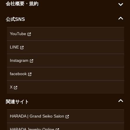
ご利用ガイド
会社概要・規約
シチズン
支払い方法について
ハラダコーポレートサイト
セイコー
公式SNS
配送・送料について
会社概要
カシオ
返品について
沿革
YouTube
ミナセ
ハラダの保証とアフターサービス
アクセス情報
オリエントスター
LINE
特定商取引法に基づく表記
オメガ
Instagram
プライバシーポリシー
ショパール
無断転載・商用利用について
facebook
ロンジン
コンテンツ制作ポリシーおよび生成AIの利用指針
チューダー
X
ノルケイン
関連サイト
ブランド一覧を見る
HARADA | Grand Seiko Salon
HARADA Jewelry Online