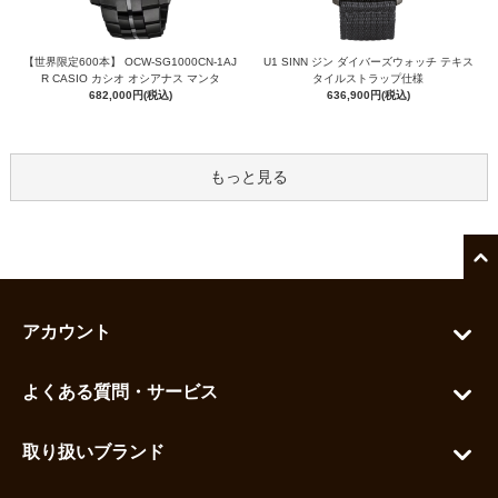
【世界限定600本】 OCW-SG1000CN-1AJ
U1 SINN ジン ダイバーズウォッチ テキス
R CASIO カシオ オシアナス マンタ
タイルストラップ仕様
682,000円(税込)
636,900円(税込)
もっと見る
アカウント
マイアカウント
よくある質問・サービス
カートを見る
お問い合わせ
お気に入りを見る
取り扱いブランド
よくある質問
グランドセイコー