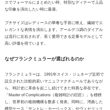
スでフォーマルにまとめたい時、特別なディナーで上品
な印象を演出したい時に最適。
プチサイズはレディースの華奢な手首に映え、繊細でエ
レガントな表情を演出します。アールデコ調のダイアル
は流行に左右されず、長く愛用できる定番モデルとして
高い評価を得ています。
なぜフランクミュラーが選ばれるのか
フランクミュラーは、1991年スイス・ジュネーブ近郊で
設立された比較的若いマニュファクチュールでありなが
ら、時計史に革命を起こし続けてきた特異な存在です。
「Master of Complications（複雑時計の巨匠）」を標榜
し、世界初の複雑機構を数多く発表。同時に、湾曲した
樽型ケース「サントレ・カーベックス」やヴィセリッリ