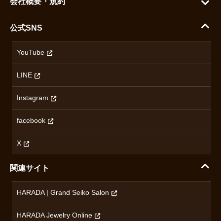
会社概要・規約
シチズン
支払い方法について
ハラダコーポレートサイト
セイコー
公式SNS
配送・送料について
会社概要
カシオ
返品について
沿革
YouTube
ミナセ
ハラダの保証とアフターサービス
アクセス情報
オリエントスター
LINE
特定商取引法に基づく表記
オメガ
Instagram
プライバシーポリシー
ショパール
無断転載・商用利用について
facebook
ロンジン
コンテンツ制作ポリシーおよび生成AIの利用指針
チューダー
X
ノルケイン
関連サイト
ブランド一覧を見る
HARADA | Grand Seiko Salon
HARADA Jewelry Online