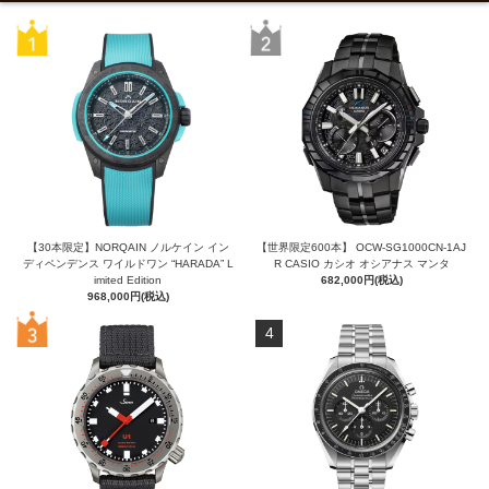
【30本限定】NORQAIN ノルケイン イン
【世界限定600本】 OCW-SG1000CN-1AJ
ディペンデンス ワイルドワン “HARADA” L
R CASIO カシオ オシアナス マンタ
imited Edition
682,000円(税込)
968,000円(税込)
4