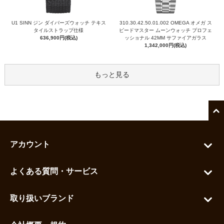
U1 SINN ジン ダイバーズウォッチ テキス
310.30.42.50.01.002 OMEGA オメガ ス
タイルストラップ仕様
ピードマスター ムーンウォッチ プロフェ
636,900円(税込)
ッショナル 42MM サファイアガラス
1,342,000円(税込)
もっと見る
アカウント
マイアカウント
よくある質問・サービス
カートを見る
お問い合わせ
お気に入りを見る
取り扱いブランド
よくある質問
グランドセイコー
ご利用ガイド