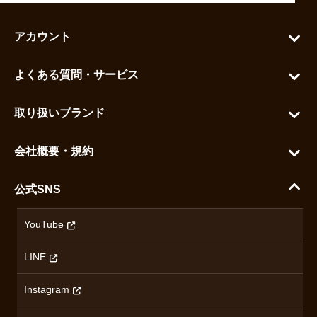
アカウント
マイアカウント
よくある質問・サービス
カートを見る
お問い合わせ
お気に入りを見る
取り扱いブランド
よくある質問
グランドセイコー
ご利用ガイド
会社概要・規約
シチズン
支払い方法について
ハラダコーポレートサイト
セイコー
公式SNS
配送・送料について
会社概要
カシオ
返品について
沿革
YouTube
ミナセ
ハラダの保証とアフターサービス
アクセス情報
オリエントスター
LINE
特定商取引法に基づく表記
オメガ
Instagram
プライバシーポリシー
ショパール