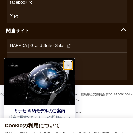
無断転載・商用利用について
facebook
ロンジン
コンテンツ制作ポリシーおよび生成AIの利用指針
チューダー
X
ノルケイン
関連サイト
ブランド一覧を見る
HARADA | Grand Seiko Salon
HARADA Jewelry Online
ハラダブライダル
株式会社ハラダ 徳島県徳島市沖浜東1丁目9 古物商許可：徳島県公安委員会 第801010001664号
×
TEL
0120-24-3132
© 1929‐2026 Harada