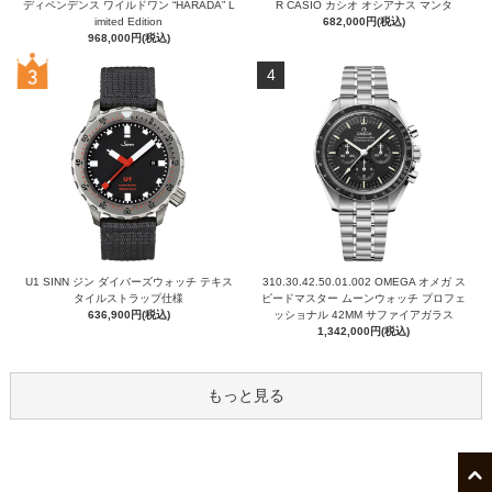
ディペンデンス ワイルドワン “HARADA” L
R CASIO カシオ オシアナス マンタ
imited Edition
682,000円(税込)
968,000円(税込)
4
U1 SINN ジン ダイバーズウォッチ テキス
310.30.42.50.01.002 OMEGA オメガ ス
タイルストラップ仕様
ピードマスター ムーンウォッチ プロフェ
636,900円(税込)
ッショナル 42MM サファイアガラス
1,342,000円(税込)
もっと見る