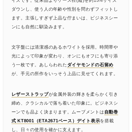
イズです。従来品よりケース径(縦)を約15%サイズ
ダウンし、使う人の年齢や性別を問わずフィットし
ます。主張しすぎず上品な佇まいは、ビジネスシー
ンにも自然に馴染みます。
文字盤には清潔感のあるホワイトを採用。時間帯や
光によって印象が変わり、オンにもオフにも寄り添
う一枚です。あしらわれた
ダイヤモンドの石留め
が、手元の所作をいっそう上品に見せてくれます。
レザーストラップ
が金属外装の輝きを柔らかく引き
締め、クラシカルで落ち着いた印象に。ビジネスシ
ーンでも品よく決まります。ムーブメントは
自動巻
式 KT8001（ETA2671ベース）デイト表示
を搭載
し、日々の使用を確かに支えます。