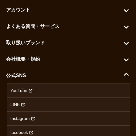
アカウント
マイアカウント
よくある質問・サービス
カートを見る
お問い合わせ
お気に入りを見る
取り扱いブランド
よくある質問
グランドセイコー
ご利用ガイド
会社概要・規約
シチズン
支払い方法について
ハラダコーポレートサイト
セイコー
公式SNS
配送・送料について
会社概要
カシオ
返品について
沿革
YouTube
ミナセ
ハラダの保証とアフターサービス
アクセス情報
オリエントスター
LINE
特定商取引法に基づく表記
オメガ
Instagram
プライバシーポリシー
ショパール
無断転載・商用利用について
facebook
ロンジン