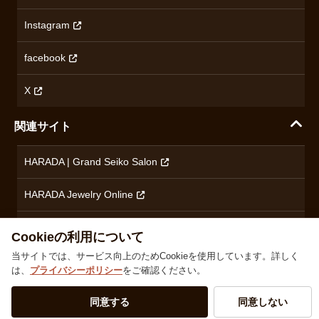
特定商取引法に基づく表記
オメガ
Instagram
プライバシーポリシー
ショパール
無断転載・商用利用について
facebook
ロンジン
コンテンツ制作ポリシーおよび生成AIの利用指針
チューダー
X
ノルケイン
関連サイト
ブランド一覧を見る
HARADA | Grand Seiko Salon
HARADA Jewelry Online
ハラダブライダル
Cookieの利用について
当サイトでは、サービス向上のためCookieを使用しています。詳しく
は、
プライバシーポリシー
をご確認ください。
株式会社ハラダ 徳島県徳島市沖浜東1丁目9 古物商許可：徳島県公安委員会 第801010001664号
TEL
0120-24-3132
同意する
同意しない