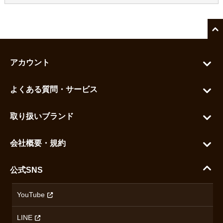
アカウント
マイアカウント
よくある質問・サービス
カートを見る
お問い合わせ
お気に入りを見る
取り扱いブランド
よくある質問
グランドセイコー
ご利用ガイド
会社概要・規約
シチズン
支払い方法について
ハラダコーポレートサイト
セイコー
公式SNS
配送・送料について
会社概要
カシオ
返品について
沿革
YouTube
ミナセ
ハラダの保証とアフターサービス
アクセス情報
オリエントスター
LINE