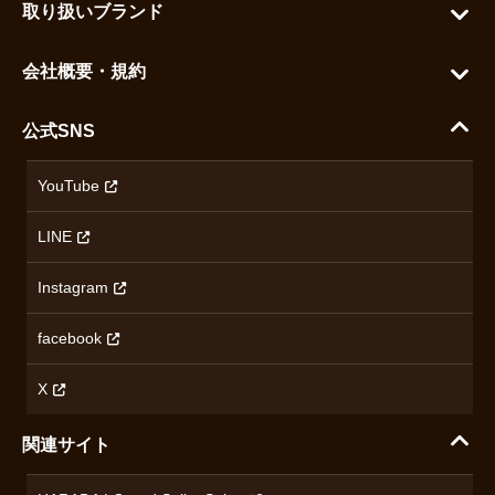
お気に入りを見る
取り扱いブランド
よくある質問
グランドセイコー
ご利用ガイド
会社概要・規約
シチズン
支払い方法について
ハラダコーポレートサイト
セイコー
公式SNS
配送・送料について
会社概要
カシオ
返品について
沿革
YouTube
ミナセ
ハラダの保証とアフターサービス
アクセス情報
オリエントスター
LINE
特定商取引法に基づく表記
オメガ
Instagram
プライバシーポリシー
ショパール
無断転載・商用利用について
facebook
ロンジン
コンテンツ制作ポリシーおよび生成AIの利用指針
チューダー
X
ノルケイン
関連サイト
ブランド一覧を見る