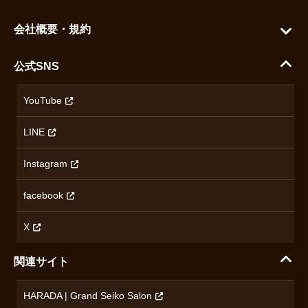
よくある質問
グランドセイコー
ご利用ガイド
会社概要・規約
シチズン
支払い方法について
ハラダコーポレートサイト
セイコー
公式SNS
配送・送料について
会社概要
カシオ
返品について
沿革
YouTube
ミナセ
ハラダの保証とアフターサービス
アクセス情報
オリエントスター
LINE
特定商取引法に基づく表記
オメガ
Instagram
プライバシーポリシー
ショパール
無断転載・商用利用について
facebook
ロンジン
コンテンツ制作ポリシーおよび生成AIの利用指針
チューダー
X
ノルケイン
関連サイト
ブランド一覧を見る
HARADA | Grand Seiko Salon