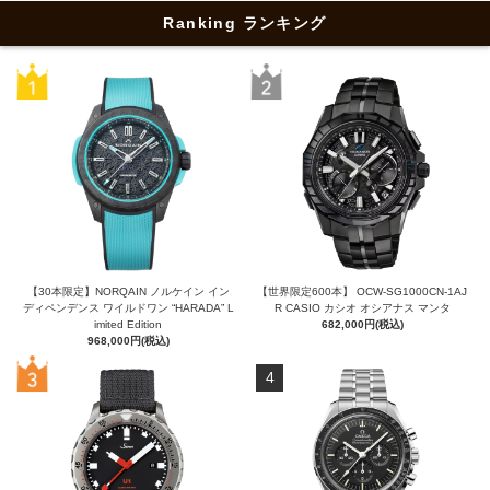
Ranking ランキング
【30本限定】NORQAIN ノルケイン イン
【世界限定600本】 OCW-SG1000CN-1AJ
ディペンデンス ワイルドワン “HARADA” L
R CASIO カシオ オシアナス マンタ
imited Edition
682,000円(税込)
968,000円(税込)
4