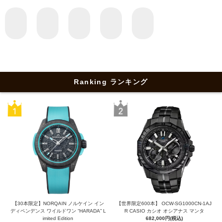
Ranking ランキング
【30本限定】NORQAIN ノルケイン イン
【世界限定600本】 OCW-SG1000CN-1AJ
ディペンデンス ワイルドワン “HARADA” L
R CASIO カシオ オシアナス マンタ
imited Edition
682,000円(税込)