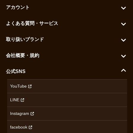
アカウント
マイアカウント
よくある質問・サービス
カートを見る
お問い合わせ
お気に入りを見る
取り扱いブランド
よくある質問
グランドセイコー
ご利用ガイド
会社概要・規約
シチズン
支払い方法について
ハラダコーポレートサイト
セイコー
公式SNS
配送・送料について
会社概要
カシオ
返品について
沿革
YouTube
ミナセ
ハラダの保証とアフターサービス
アクセス情報
オリエントスター
LINE
特定商取引法に基づく表記
オメガ
Instagram
プライバシーポリシー
ショパール
無断転載・商用利用について
facebook
ロンジン