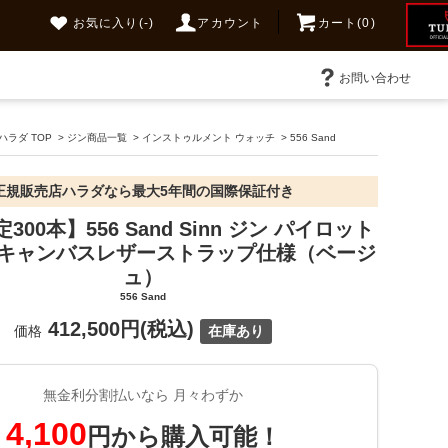
お気に入り
(-)
アカウント
カート(0)
お問い合わせ
ラダ TOP
>
ジン商品一覧
>
インストゥルメント ウォッチ
>
556 Sand
正規販売店ハラダなら最大5年間の国際保証付き
00本】556 Sand Sinn ジン パイロット
 キャンバスレザーストラップ仕様（ベージ
ュ）
556 Sand
412,500円(税込)
価格
在庫あり
無金利分割払いなら 月々わずか
4,100
円から購入可能！