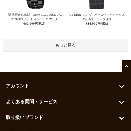
【世界限定600本】 OCW-SG1000CN-1AJ
U1 SINN ジン ダイバーズウォッチ テキス
R CASIO カシオ オシアナス マンタ
タイルストラップ仕様
682,000円(税込)
636,900円(税込)
もっと見る
アカウント
マイアカウント
よくある質問・サービス
カートを見る
お問い合わせ
お気に入りを見る
取り扱いブランド
よくある質問
グランドセイコー