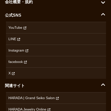
ご利用ガイド
会社概要・規約
シチズン
支払い方法について
ハラダコーポレートサイト
セイコー
公式SNS
配送・送料について
会社概要
カシオ
返品について
沿革
YouTube
ミナセ
ハラダの保証とアフターサービス
アクセス情報
オリエントスター
LINE
特定商取引法に基づく表記
オメガ
Instagram
プライバシーポリシー
ショパール
無断転載・商用利用について
facebook
ロンジン
コンテンツ制作ポリシーおよび生成AIの利用指針
チューダー
X
ノルケイン
関連サイト
ブランド一覧を見る
HARADA | Grand Seiko Salon
HARADA Jewelry Online