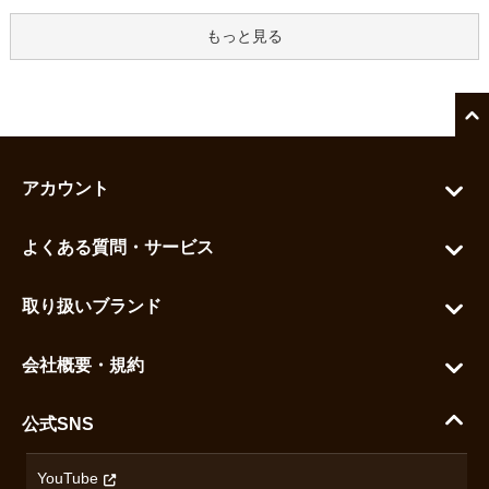
もっと見る
アカウント
マイアカウント
よくある質問・サービス
カートを見る
お問い合わせ
お気に入りを見る
取り扱いブランド
よくある質問
グランドセイコー
ご利用ガイド
会社概要・規約
シチズン
支払い方法について
ハラダコーポレートサイト
セイコー
公式SNS
配送・送料について
会社概要
カシオ
返品について
沿革
YouTube