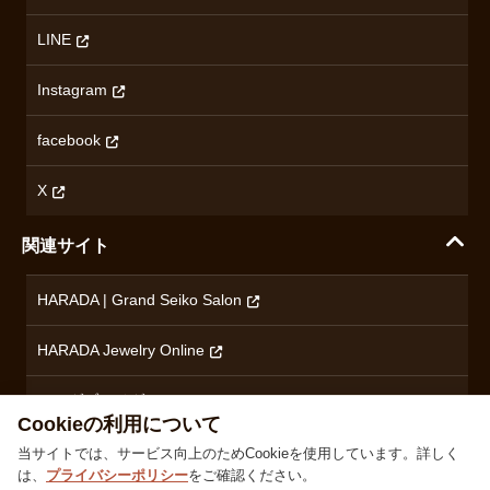
ミナセ
ハラダの保証とアフターサービス
アクセス情報
オリエントスター
LINE
特定商取引法に基づく表記
オメガ
Instagram
プライバシーポリシー
ショパール
無断転載・商用利用について
facebook
ロンジン
コンテンツ制作ポリシーおよび生成AIの利用指針
チューダー
X
ノルケイン
関連サイト
ブランド一覧を見る
HARADA | Grand Seiko Salon
HARADA Jewelry Online
ハラダブライダル
Cookieの利用について
当サイトでは、サービス向上のためCookieを使用しています。詳しく
は、
プライバシーポリシー
をご確認ください。
株式会社ハラダ 徳島県徳島市沖浜東1丁目9 古物商許可：徳島県公安委員会 第801010001664号