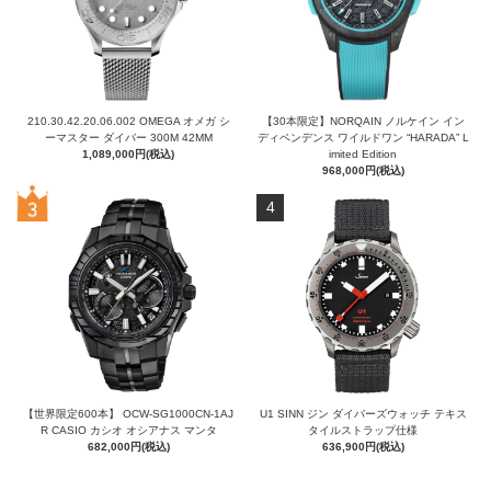
210.30.42.20.06.002 OMEGA オメガ シ
【30本限定】NORQAIN ノルケイン イン
ーマスター ダイバー 300M 42MM
ディペンデンス ワイルドワン “HARADA” L
1,089,000円(税込)
imited Edition
968,000円(税込)
4
【世界限定600本】 OCW-SG1000CN-1AJ
U1 SINN ジン ダイバーズウォッチ テキス
R CASIO カシオ オシアナス マンタ
タイルストラップ仕様
682,000円(税込)
636,900円(税込)