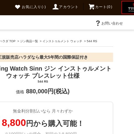
お気に入り
(-)
アカウント
カート(0)
お問い合わせ
ラダ TOP
>
ジン商品一覧
>
インストゥルメント ウォッチ
>
544 RS
正規販売店ハラダなら最大5年間の国際保証付き
nting Watch Sinn ジン インストゥルメント
ウォッチ ブレスレット仕様
544 RS
880,000円(税込)
価格
無金利分割払いなら 月々わずか
8,800
円から購入可能！