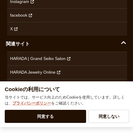
Instagram
プライバシーポリシー
ショパール
無断転載・商用利用について
facebook
ロンジン
コンテンツ制作ポリシーおよび生成AIの利用指針
チューダー
X
ノルケイン
関連サイト
ブランド一覧を見る
HARADA | Grand Seiko Salon
HARADA Jewelry Online
ハラダブライダル
Cookieの利用について
当サイトでは、サービス向上のためCookieを使用しています。詳しく
は、
プライバシーポリシー
をご確認ください。
株式会社ハラダ 徳島県徳島市沖浜東1丁目9 古物商許可：徳島県公安委員会 第801010001664号
TEL
0120-24-3132
同意する
同意しない
© 1929‐2026 Harada