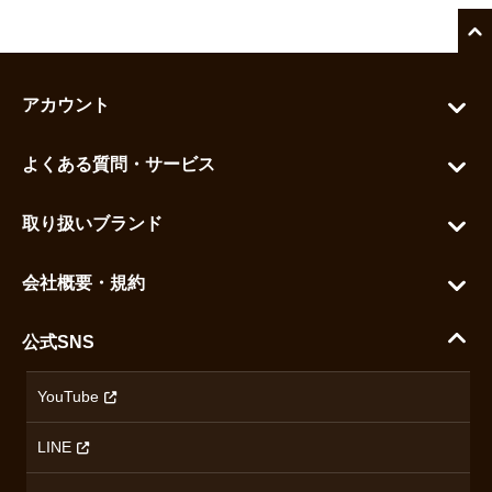
アカウント
マイアカウント
よくある質問・サービス
カートを見る
お問い合わせ
お気に入りを見る
取り扱いブランド
よくある質問
グランドセイコー
ご利用ガイド
会社概要・規約
シチズン
支払い方法について
ハラダコーポレートサイト
セイコー
公式SNS
配送・送料について
会社概要
カシオ
返品について
沿革
YouTube
ミナセ
ハラダの保証とアフターサービス
アクセス情報
オリエントスター
LINE
特定商取引法に基づく表記
オメガ