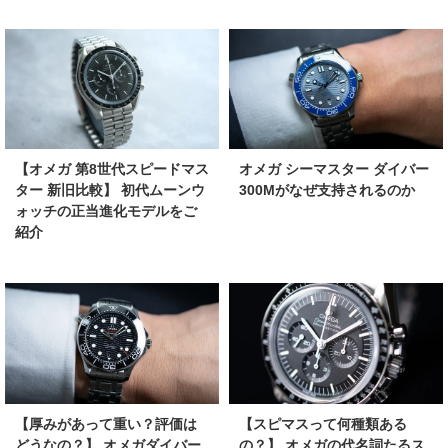
【オメガ 第8世代スピードマス
オメガ シーマスター ダイバー
ター 新旧比較】 初代ムーンウ
300Mがなぜ支持されるのか
ォッチの正当進化モデルをご
紹介
【厚みがあって重い？評価は
【スピマスって何種類ある
どうなの？】 オメガダイバー
の？】 オメガの代名詞たるス