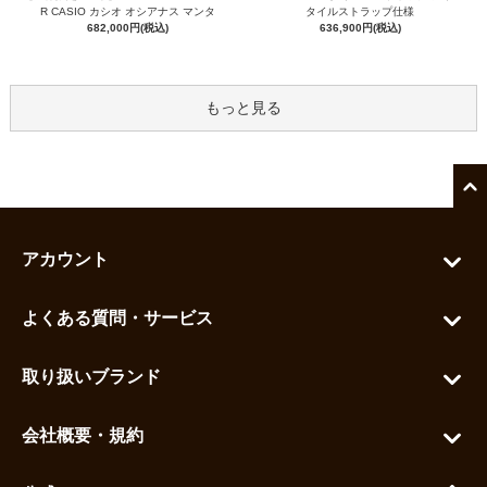
R CASIO カシオ オシアナス マンタ
タイルストラップ仕様
682,000円(税込)
636,900円(税込)
もっと見る
アカウント
マイアカウント
よくある質問・サービス
カートを見る
お問い合わせ
お気に入りを見る
取り扱いブランド
よくある質問
グランドセイコー
ご利用ガイド
会社概要・規約
シチズン
支払い方法について
ハラダコーポレートサイト