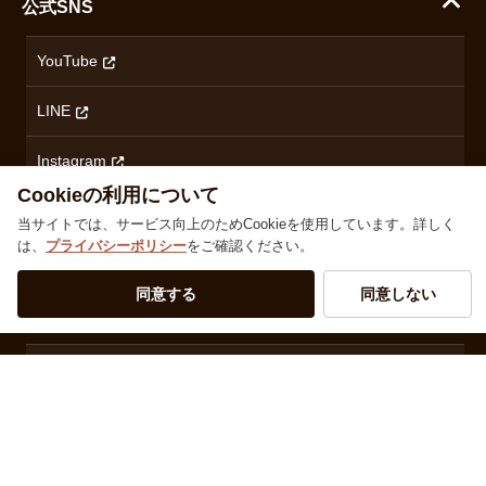
セイコー
公式SNS
配送・送料について
会社概要
カシオ
返品について
沿革
YouTube
ミナセ
ハラダの保証とアフターサービス
アクセス情報
オリエントスター
LINE
特定商取引法に基づく表記
オメガ
Instagram
プライバシーポリシー
ショパール
無断転載・商用利用について
facebook
ロンジン
コンテンツ制作ポリシーおよび生成AIの利用指針
チューダー
X
ノルケイン
Cookieの利用について
関連サイト
ブランド一覧を見る
当サイトでは、サービス向上のためCookieを使用しています。詳しく
は、
プライバシーポリシー
をご確認ください。
HARADA | Grand Seiko Salon
同意する
同意しない
HARADA Jewelry Online
ハラダブライダル