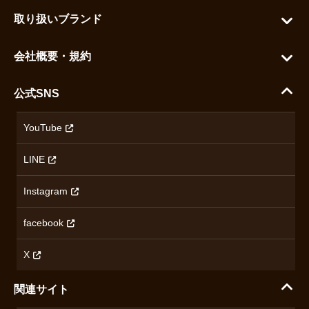
お問い合わせ
お気に入りを見る
取り扱いブランド
よくある質問
グランドセイコー
ご利用ガイド
会社概要・規約
シチズン
支払い方法について
ハラダコーポレートサイト
セイコー
公式SNS
配送・送料について
会社概要
カシオ
返品について
沿革
YouTube
ミナセ
ハラダの保証とアフターサービス
アクセス情報
オリエントスター
LINE
特定商取引法に基づく表記
オメガ
Instagram
プライバシーポリシー
ショパール
無断転載・商用利用について
facebook
ロンジン
コンテンツ制作ポリシーおよび生成AIの利用指針
チューダー
X
ノルケイン
関連サイト
ブランド一覧を見る