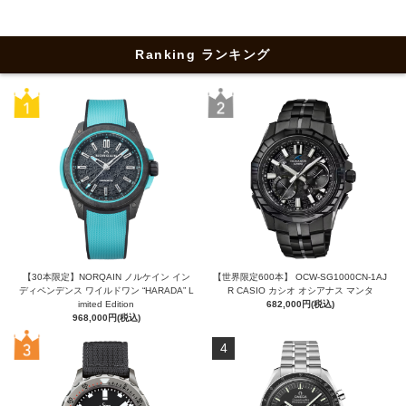
Ranking ランキング
【30本限定】NORQAIN ノルケイン イン
【世界限定600本】 OCW-SG1000CN-1AJ
ディペンデンス ワイルドワン “HARADA” L
R CASIO カシオ オシアナス マンタ
imited Edition
682,000円(税込)
968,000円(税込)
4