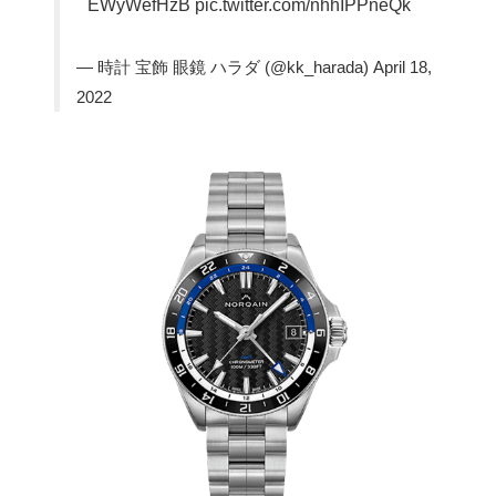
EWyWefHzB
pic.twitter.com/nhhIPPneQk
— 時計 宝飾 眼鏡 ハラダ (@kk_harada)
April 18,
2022