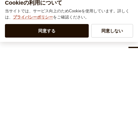
悍…
『…
Cookieの利用について
当サイトでは、サービス向上のためCookieを使用しています。詳しく
は、
プライバシーポリシー
をご確認ください。
その他の記事はこちら ＞＞
同意する
同意しない
アカウント
マイアカウント
よくある質問・サービス
カートを見る
お問い合わせ
お気に入りを見る
取り扱いブランド
よくある質問
グランドセイコー
ご利用ガイド
会社概要・規約
シチズン
支払い方法について
ハラダコーポレートサイト