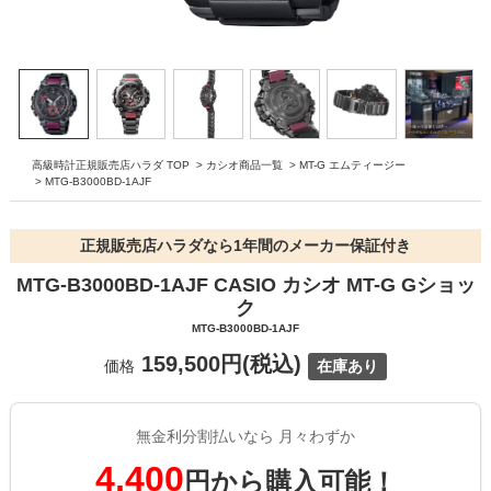
高級時計正規販売店ハラダ TOP
>
カシオ商品一覧
>
MT-G エムティージー
>
MTG-B3000BD-1AJF
正規販売店ハラダなら1年間のメーカー保証付き
MTG-B3000BD-1AJF CASIO カシオ MT-G Gショッ
ク
MTG-B3000BD-1AJF
159,500円(税込)
価格
在庫あり
無金利分割払いなら 月々わずか
4,400
円から購入可能！