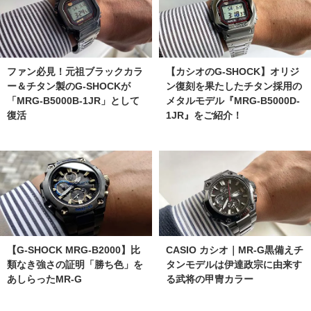
ファン必見！元祖ブラックカラ
【カシオのG-SHOCK】オリジ
ー＆チタン製のG-SHOCKが
ン復刻を果たしたチタン採用の
「MRG-B5000B-1JR」として
メタルモデル『MRG-B5000D-
復活
1JR』をご紹介！
【G-SHOCK MRG-B2000】比
CASIO カシオ｜MR-G黒備えチ
類なき強さの証明「勝ち色」を
タンモデルは伊達政宗に由来す
あしらったMR-G
る武将の甲冑カラー