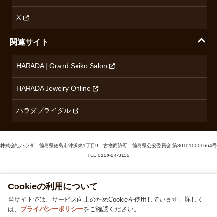
コンテンツ制作ポリシーおよび生成AIの利用指針
チューダー
X
ノルケイン
関連サイト
ブランド一覧を見る
HARADA | Grand Seiko Salon
HARADA Jewelry Online
ハラダブライダル
株式会社ハラダ 徳島県徳島市沖浜東1丁目9 古物商許可：徳島県公安委員会 第801010001664号
TEL
0120-24-3132
Cookieの利用について
© 1929‐2026 Harada
当サイトでは、サービス向上のためCookieを使用しています。詳しく
は、
プライバシーポリシー
をご確認ください。
同意する
同意しない