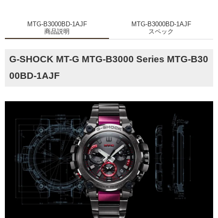
MTG-B3000BD-1AJF
MTG-B3000BD-1AJF
商品説明
スペック
G-SHOCK MT-G MTG-B3000 Series MTG-B30
00BD-1AJF