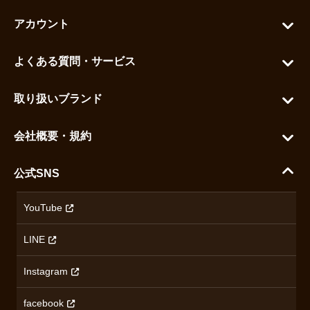
アカウント
マイアカウント
よくある質問・サービス
カートを見る
お問い合わせ
お気に入りを見る
取り扱いブランド
よくある質問
グランドセイコー
ご利用ガイド
会社概要・規約
シチズン
支払い方法について
ハラダコーポレートサイト
セイコー
公式SNS
配送・送料について
会社概要
カシオ
返品について
沿革
YouTube
ミナセ
ハラダの保証とアフターサービス
アクセス情報
オリエントスター
LINE
特定商取引法に基づく表記
オメガ
Instagram
プライバシーポリシー
ショパール
無断転載・商用利用について
facebook
ロンジン