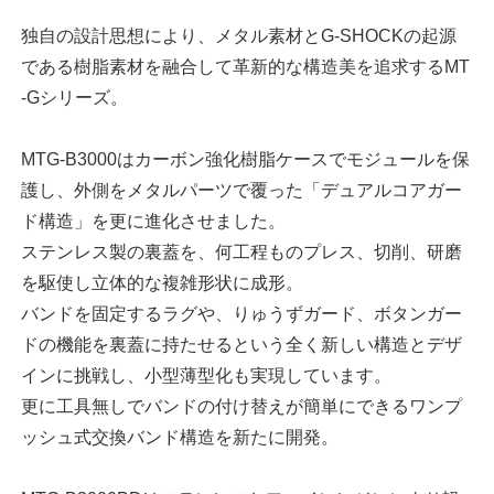
独自の設計思想により、メタル素材とG-SHOCKの起源
である樹脂素材を融合して革新的な構造美を追求するMT
-Gシリーズ。
MTG-B3000はカーボン強化樹脂ケースでモジュールを保
護し、外側をメタルパーツで覆った「デュアルコアガー
ド構造」を更に進化させました。
ステンレス製の裏蓋を、何工程ものプレス、切削、研磨
を駆使し立体的な複雑形状に成形。
バンドを固定するラグや、りゅうずガード、ボタンガー
ドの機能を裏蓋に持たせるという全く新しい構造とデザ
インに挑戦し、小型薄型化も実現しています。
更に工具無しでバンドの付け替えが簡単にできるワンプ
ッシュ式交換バンド構造を新たに開発。