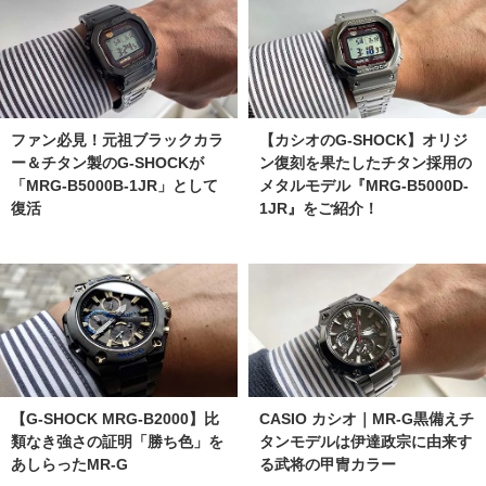
ファン必見！元祖ブラックカラ
【カシオのG-SHOCK】オリジ
ー＆チタン製のG-SHOCKが
ン復刻を果たしたチタン採用の
「MRG-B5000B-1JR」として
メタルモデル『MRG-B5000D-
復活
1JR』をご紹介！
【G-SHOCK MRG-B2000】比
CASIO カシオ｜MR-G黒備えチ
類なき強さの証明「勝ち色」を
タンモデルは伊達政宗に由来す
あしらったMR-G
る武将の甲冑カラー