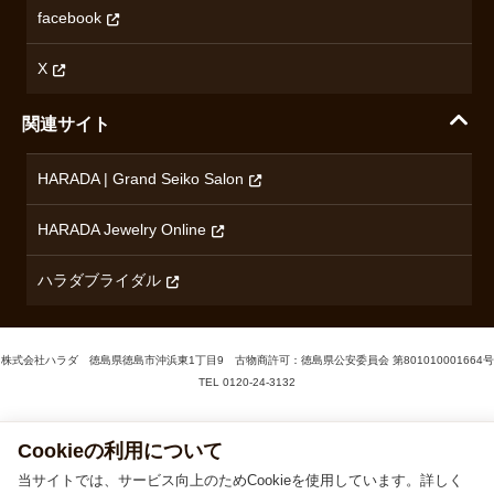
無断転載・商用利用について
facebook
ロンジン
コンテンツ制作ポリシーおよび生成AIの利用指針
チューダー
X
ノルケイン
関連サイト
ブランド一覧を見る
HARADA | Grand Seiko Salon
HARADA Jewelry Online
ハラダブライダル
株式会社ハラダ 徳島県徳島市沖浜東1丁目9 古物商許可：徳島県公安委員会 第801010001664号
Cookieの利用について
TEL
0120-24-3132
当サイトでは、サービス向上のためCookieを使用しています。詳しく
は、
プライバシーポリシー
をご確認ください。
© 1929‐2026 Harada
同意する
同意しない