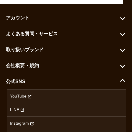
アカウント
マイアカウント
よくある質問・サービス
カートを見る
お問い合わせ
お気に入りを見る
取り扱いブランド
よくある質問
グランドセイコー
ご利用ガイド
会社概要・規約
シチズン
支払い方法について
ハラダコーポレートサイト
セイコー
公式SNS
配送・送料について
会社概要
カシオ
返品について
沿革
YouTube
ミナセ
ハラダの保証とアフターサービス
アクセス情報
オリエントスター
LINE
特定商取引法に基づく表記
オメガ
Instagram
プライバシーポリシー
ショパール