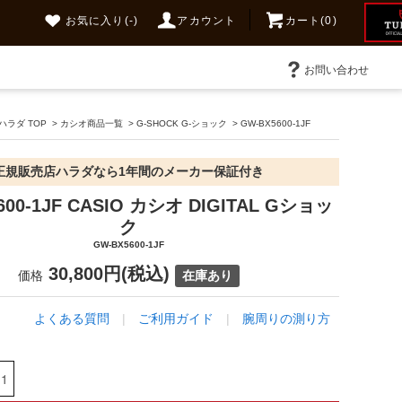
お気に入り
(-)
アカウント
カート(0)
お問い合わせ
ラダ TOP
>
カシオ商品一覧
>
G-SHOCK G-ショック
>
GW-BX5600-1JF
正規販売店ハラダなら1年間のメーカー保証付き
600-1JF CASIO カシオ DIGITAL Gショッ
ク
GW-BX5600-1JF
30,800円(税込)
価格
在庫あり
よくある質問
|
ご利用ガイド
|
腕周りの測り方