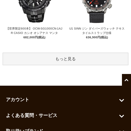
【世界限定600本】 OCW-SG1000CN-1AJ
U1 SINN ジン ダイバーズウォッチ テキス
R CASIO カシオ オシアナス マンタ
タイルストラップ仕様
682,000円(税込)
636,900円(税込)
もっと見る
アカウント
マイアカウント
よくある質問・サービス
カートを見る
お問い合わせ
お気に入りを見る