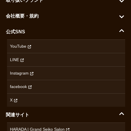
取り扱いブランド
よくある質問
グランドセイコー
ご利用ガイド
会社概要・規約
シチズン
支払い方法について
ハラダコーポレートサイト
セイコー
公式SNS
配送・送料について
会社概要
カシオ
返品について
沿革
YouTube
ミナセ
ハラダの保証とアフターサービス
アクセス情報
オリエントスター
LINE
特定商取引法に基づく表記
オメガ
Instagram
プライバシーポリシー
ショパール
無断転載・商用利用について
facebook
ロンジン
コンテンツ制作ポリシーおよび生成AIの利用指針
チューダー
X
ノルケイン
関連サイト
ブランド一覧を見る
HARADA | Grand Seiko Salon