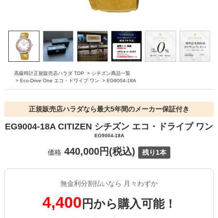
高級時計正規販売店ハラダ TOP
>
シチズン商品一覧
>
Eco-Drive One エコ・ドワイブ ワン
>
EG9004-18A
正規販売店ハラダなら最大5年間のメーカー保証付き
EG9004-18A CITIZEN シチズン エコ・ドライブ ワン
EG9004-18A
440,000円(税込)
価格
残り1本
無金利分割払いなら 月々わずか
4,400
円から購入可能！