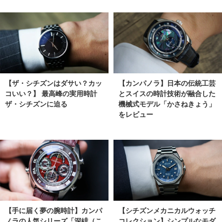
【ザ・シチズンはダサい？カッ
【カンパノラ】日本の伝統工芸
コいい？】 最高峰の実用時計
とスイスの時計技術が融合した
ザ・シチズンに迫る
機械式モデル「かさねきょう」
をレビュー
【手に届く夢の腕時計】カンパ
【シチズンメカニカルウォッチ
ノラの人気シリーズ「深緋（こ
コレクション】シンプルなモダ