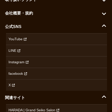
よくある質問
グランドセイコー
ご利用ガイド
会社概要・規約
シチズン
支払い方法について
ハラダコーポレートサイト
セイコー
公式SNS
配送・送料について
会社概要
カシオ
返品について
沿革
YouTube
ミナセ
ハラダの保証とアフターサービス
アクセス情報
オリエントスター
LINE
特定商取引法に基づく表記
オメガ
Instagram
プライバシーポリシー
ショパール
無断転載・商用利用について
facebook
ロンジン
コンテンツ制作ポリシーおよび生成AIの利用指針
チューダー
X
ノルケイン
関連サイト
ブランド一覧を見る
HARADA | Grand Seiko Salon