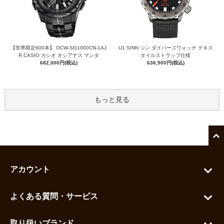
【世界限定600本】 OCW-SG1000CN-1AJ
U1 SINN ジン ダイバーズウォッチ テキス
R CASIO カシオ オシアナス マンタ
タイルストラップ仕様
682,000円(税込)
636,900円(税込)
もっと見る
アカウント
マイアカウント
よくある質問・サービス
カートを見る
お問い合わせ
お気に入りを見る
取り扱いブランド