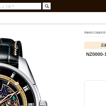
高級時計正規販売店ハ
正
NZ000