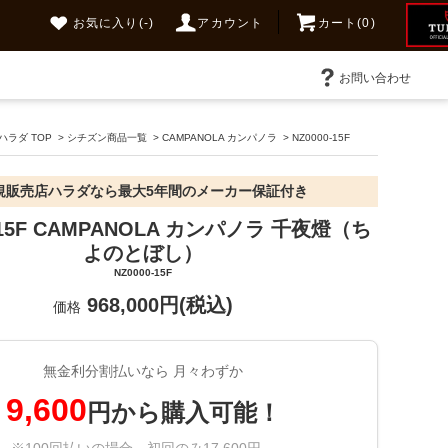
お気に入り
(-)
アカウント
カート(0)
お問い合わせ
ラダ TOP
>
シチズン商品一覧
>
CAMPANOLA カンパノラ
>
NZ0000-15F
規販売店ハラダなら最大5年間のメーカー保証付き
0-15F CAMPANOLA カンパノラ 千夜燈（ち
よのとぼし）
NZ0000-15F
968,000円(税込)
価格
無金利分割払いなら 月々わずか
9,600
円から購入可能！