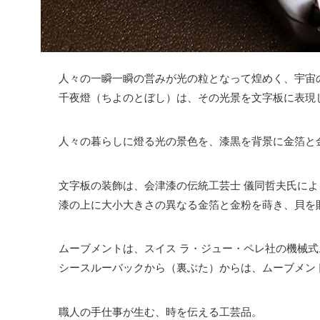
人々の一瞬一瞬の営みが光の粒となって煌めく、宇宙
千夜燈（ちよのとぼし）は、その光景を文字板に表現
人々の暮らしに燈る光の景色を、漆黒を背景に金箔と
文字板の装飾は、会津漆の伝統工芸士 儀同哲夫氏によ
漆の上に大小大きさの異なる金箔と金粉を蒔き、貝を
ムーブメントは、スイス ラ・ジュー・ペレ社の機械
シースルーバックから（裏ぶた）からは、ムーブメン
職人の手仕事が生む、時を伝える工芸品。