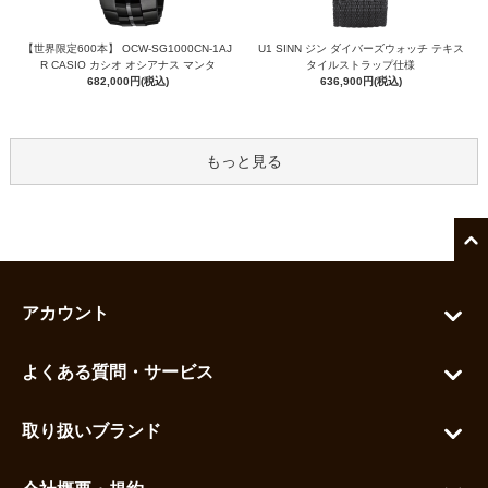
【世界限定600本】 OCW-SG1000CN-1AJ
U1 SINN ジン ダイバーズウォッチ テキス
R CASIO カシオ オシアナス マンタ
タイルストラップ仕様
682,000円(税込)
636,900円(税込)
もっと見る
アカウント
マイアカウント
よくある質問・サービス
カートを見る
お問い合わせ
お気に入りを見る
取り扱いブランド
よくある質問
グランドセイコー
ご利用ガイド