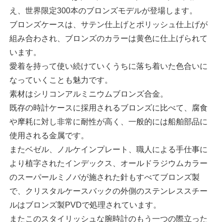
え、世界限定300本のブロンズモデルが登場します。
ブロンズケースは、サテン仕上げとポリッシュ仕上げが
組み合わされ、ブロンズのカラーは黄色に仕上げられて
います。
愛着を持って使い続けていくうちに落ち着いた色合いに
なっていくことも魅力です。
素材はシリコンアルミニウムブロンズ合金。
既存の時計ケースに採用されるブロンズに比べて、腐食
や摩耗に対し非常に耐性が高く、一般的には船舶部品に
使用される金属です。
またベゼル、ノルケインプレート、職人による手仕事に
より植字されたインデックス、オールドラジウムカラー
のスーパールミノバが施された針もすべてブロンズ製
で、クリスタルケースバックの外側のステンレススチー
ルはブロンズ製PVDで処理されています。
またこのスタイリッシュな腕時計のもう一つの際立った