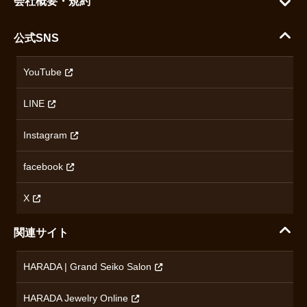
会社概要・規約
シチズン
支払い方法について
ハラダコーポレートサイト
セイコー
公式SNS
配送・送料について
会社概要
カシオ
返品について
沿革
YouTube
ミナセ
ハラダの保証とアフターサービス
アクセス情報
オリエントスター
LINE
特定商取引法に基づく表記
オメガ
Instagram
プライバシーポリシー
ショパール
無断転載・商用利用について
facebook
ロンジン
コンテンツ制作ポリシーおよび生成AIの利用指針
チューダー
X
ノルケイン
関連サイト
ブランド一覧を見る
HARADA | Grand Seiko Salon
HARADA Jewelry Online