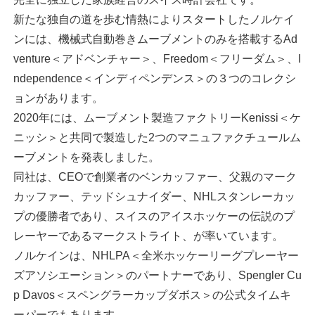
完全に独立した家族経営のスイス時計会社です。
新たな独自の道を歩む情熱によりスタートしたノルケイ
ンには、機械式自動巻きムーブメントのみを搭載するAd
venture＜アドベンチャー＞、Freedom＜フリーダム＞、I
ndependence＜インディペンデンス＞の３つのコレクシ
ョンがあります。
2020年には、ムーブメント製造ファクトリーKenissi＜ケ
ニッシ＞と共同で製造した2つのマニュファクチュールム
ーブメントを発表しました。
同社は、CEOで創業者のベンカッファー、父親のマーク
カッファー、テッドシュナイダー、NHLスタンレーカッ
プの優勝者であり、スイスのアイスホッケーの伝説のプ
レーヤーであるマークストライト、が率いています。
ノルケインは、NHLPA＜全米ホッケーリーグプレーヤー
ズアソシエーション＞のパートナーであり、Spengler Cu
p Davos＜スペングラーカップダボス＞の公式タイムキ