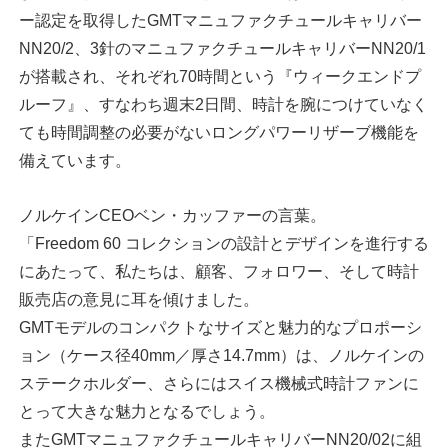
ー認定を取得したGMTマニュファクチュールキャリバー
NN20/2、3針のマニュファクチュールキャリバーNN20/1
が搭載され、それぞれ70時間という『ウィークエンドプ
ルーフ』、すなわち週末2日間、時計を腕につけていなく
ても時間調整の必要がないロングパワーリザーブ機能を
備えています。
ノルケインCEOベン・カッファーの言葉。
「Freedom 60 コレクションの設計とデザインを進行する
にあたって、私たちは、顧客、フォロワー、そして時計
販売店の意見に耳を傾けました。
GMTモデルのコンパクトなサイズと魅力的なプロポーシ
ョン（ケース径40mm／厚さ14.7mm）は、ノルケインの
ステークホルダー、さらにはスイス機械式時計ファンに
とって大きな魅力となるでしょう。
またGMTマニュファクチュールキャリバーNN20/02に組