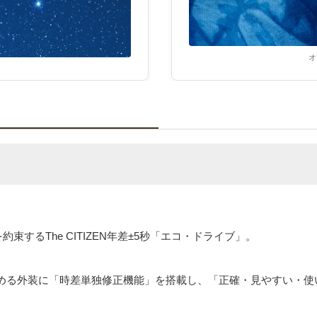
オ
束するThe CITIZEN年差±5秒「エコ・ドライブ」。
める外装に「時差単独修正機能」を搭載し、「正確・見やすい・使