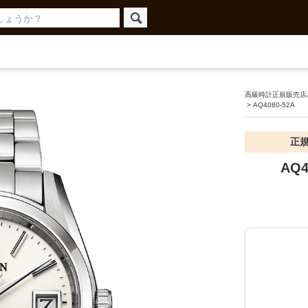
高級時計正規販売店ハ
>
AQ4080-52A
正
AQ4