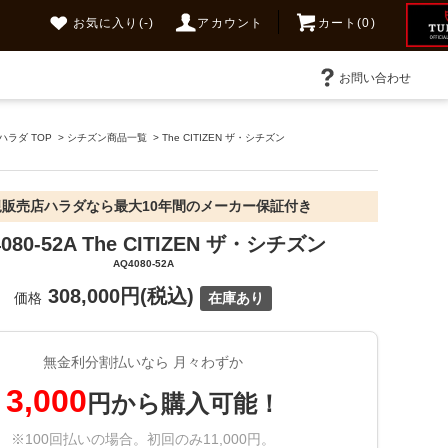
お気に入り
(-)
アカウント
カート(0)
お問い合わせ
ラダ TOP
>
シチズン商品一覧
>
The CITIZEN ザ・シチズン
規販売店ハラダなら最大10年間のメーカー保証付き
080-52A The CITIZEN ザ・シチズン
AQ4080-52A
308,000円(税込)
価格
在庫あり
無金利分割払いなら 月々わずか
3,000
円から購入可能！
※100回払いの場合。初回のみ11,000円。