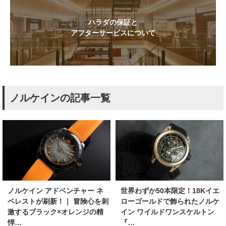
ハラダの保証と
アフターサービスについて
ノルケインの記事一覧
ノルケイン アドベンチャー ネ
世界わずか50本限定！18Kイエ
ベレストが刷新！｜ 冒険心を刺
ローゴールドで飾られたノルケ
激するブラック×オレンジの精
イン ワイルドワンスケルトン
悍…
『…