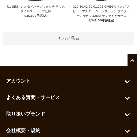
U1 SINN ジン ダイバーズウォッチ テキス
310.30.42.50.01.002 OMEGA オメガ ス
タイルストラップ仕様
ピードマスター ムーンウォッチ プロフェ
636,900円(税込)
ッショナル 42MM サファイアガラス
1,342,000円(税込)
もっと見る
アカウント
マイアカウント
よくある質問・サービス
カートを見る
お問い合わせ
お気に入りを見る
取り扱いブランド
よくある質問
グランドセイコー
ご利用ガイド
会社概要・規約
シチズン