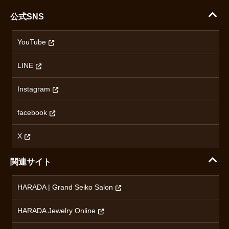
支払い方法について
ハラダコーポレートサイト
セイコー
公式SNS
配送・送料について
会社概要
カシオ
返品について
沿革
YouTube
ミナセ
ハラダの保証とアフターサービス
アクセス情報
オリエントスター
LINE
特定商取引法に基づく表記
オメガ
Instagram
プライバシーポリシー
ショパール
無断転載・商用利用について
facebook
ロンジン
コンテンツ制作ポリシーおよび生成AIの利用指針
チューダー
X
ノルケイン
関連サイト
ブランド一覧を見る
HARADA | Grand Seiko Salon
HARADA Jewelry Online