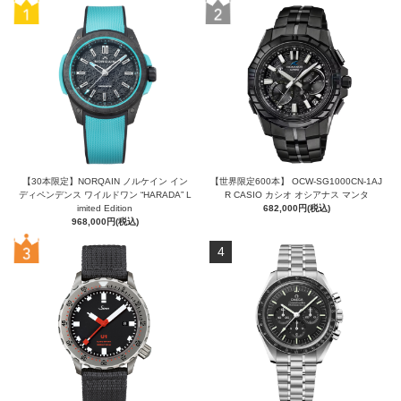
【30本限定】NORQAIN ノルケイン イン
【世界限定600本】 OCW-SG1000CN-1AJ
ディペンデンス ワイルドワン “HARADA” L
R CASIO カシオ オシアナス マンタ
imited Edition
682,000円(税込)
968,000円(税込)
4